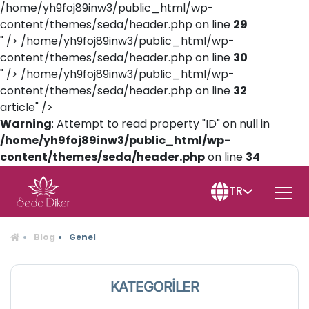
/home/yh9foj89inw3/public_html/wp-
content/themes/seda/header.php on line
29
" />
/home/yh9foj89inw3/public_html/wp-
content/themes/seda/header.php on line
30
" />
/home/yh9foj89inw3/public_html/wp-
content/themes/seda/header.php on line
32
article" />
Warning
: Attempt to read property "ID" on null in
/home/yh9foj89inw3/public_html/wp-
content/themes/seda/header.php
on line
34
TR
Blog
Genel
KATEGORİLER