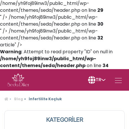
/home/yh9foj89inw3/public_html/wp-
content/themes/seda/header.php on line
29
" />
/home/yh9foj89inw3/public_html/wp-
content/themes/seda/header.php on line
30
" />
/home/yh9foj89inw3/public_html/wp-
content/themes/seda/header.php on line
32
article" />
Warning
: Attempt to read property "ID" on null in
/home/yh9foj89inw3/public_html/wp-
content/themes/seda/header.php
on line
34
TR
Blog
İnfertilite Koçluk
KATEGORİLER