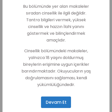
Sonuçta bu oyun bittiğinde, gözler açıldığında
Bu bölümünde yer alan makaleler
kimlere çekildiğimizi bulmaya çalışıyoruz.
sıradan cinsellik ile ilgili değildir.
Ana fikir nedir? Ne öğreniyoruz?
Tantra bilgileri vermek, yüksek
cinsellik ve hazzın İlahi yanını
Görsel, dış kabuk, güç, para, güzellik ve estetik
göstermek ve bilinçlendirmek
kaygılar olmadan, kundalini aslında gerçek
amaçlıdır.
eşini tanıyıp buluyor. Onca kalabalık arasından
doğru eşin sinyallerini veriyor. O yüksek elektrik
Cinsellik bölümündeki makaleler,
akımı, mini bir haz duygusu, ona dokunma ve
yalnızca 18 yaşını doldurmuş
yakınında olma arzusu, içinizdeki gerçek eril ve
bireylerin erişimine uygun içerikler
dişil dengesini kiminle kuracağınızı fısıldıyor.
Kendi, bedenimiz hakkında da yargılar bizi
barındırmaktadır. Okuyucuların yaş
yanıltıyor. Gözler kapalıyken, kendi
doğrulamasını sağlaması, kendi
bedenimizdeki beğenmediğimiz yerler de
yükümlülüğündedir.
görünmez olduğu için, daha korkusuz ve
önyargısız hareket edip seçim yapabiliyoruz.
Kendi enerjimizin gerçeğini dışarıya
Devam Et
yansıtabiliyoruz