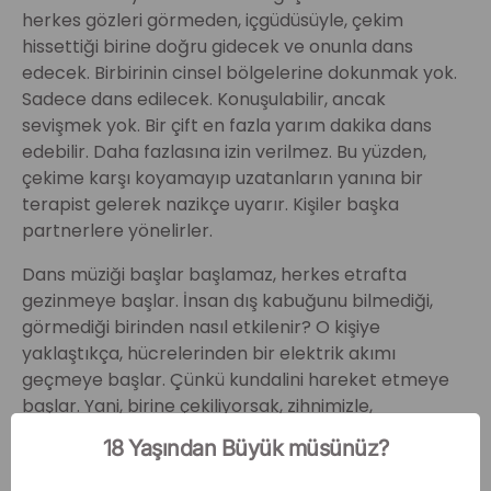
herkes gözleri görmeden, içgüdüsüyle, çekim
hissettiği birine doğru gidecek ve onunla dans
edecek. Birbirinin cinsel bölgelerine dokunmak yok.
Sadece dans edilecek. Konuşulabilir, ancak
sevişmek yok. Bir çift en fazla yarım dakika dans
edebilir. Daha fazlasına izin verilmez. Bu yüzden,
çekime karşı koyamayıp uzatanların yanına bir
terapist gelerek nazikçe uyarır. Kişiler başka
partnerlere yönelirler.
Dans müziği başlar başlamaz, herkes etrafta
gezinmeye başlar. İnsan dış kabuğunu bilmediği,
görmediği birinden nasıl etkilenir? O kişiye
yaklaştıkça, hücrelerinden bir elektrik akımı
geçmeye başlar. Çünkü kundalini hareket etmeye
başlar. Yani, birine çekiliyorsak, zihnimizle,
yargılarımızla, görselle kendimizi durdurmadan, ona
18 Yaşından Büyük müsünüz?
dokunup dans edip konuşmaya başlıyoruz.