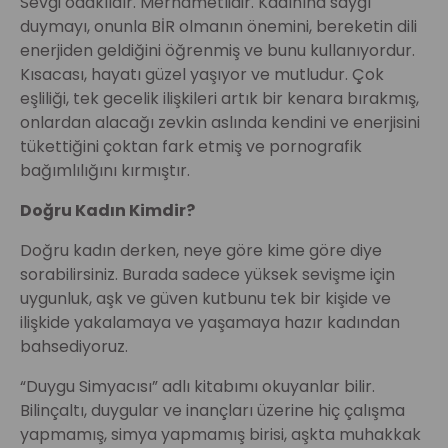
Sevgi odaklıdır. Merhametlidir. Kadınına saygı
duymayı, onunla BİR olmanın önemini, bereketin dili
enerjiden geldiğini öğrenmiş ve bunu kullanıyordur.
Kısacası, hayatı güzel yaşıyor ve mutludur. Çok
eşliliği, tek gecelik ilişkileri artık bir kenara bırakmış,
onlardan alacağı zevkin aslında kendini ve enerjisini
tükettiğini çoktan fark etmiş ve pornografik
bağımlılığını kırmıştır.
Doğru Kadın Kimdir?
Doğru kadın derken, neye göre kime göre diye
sorabilirsiniz. Burada sadece yüksek sevişme için
uygunluk, aşk ve güven kutbunu tek bir kişide ve
ilişkide yakalamaya ve yaşamaya hazır kadından
bahsediyoruz.
“Duygu Simyacısı” adlı kitabımı okuyanlar bilir.
Bilinçaltı, duygular ve inançları üzerine hiç çalışma
yapmamış, simya yapmamış birisi, aşkta muhakkak