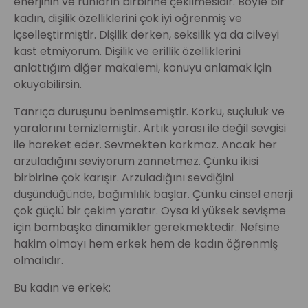
enerjinin ve ruhların birbirine çekilmesidir. Böyle bir
kadın, dişilik özelliklerini çok iyi öğrenmiş ve
içselleştirmiştir. Dişilik derken, seksilik ya da cilveyi
kast etmiyorum. Dişilik ve erillik özelliklerini
anlattığım diğer makalemi, konuyu anlamak için
okuyabilirsin.
Tanrıça duruşunu benimsemiştir. Korku, suçluluk ve
yaralarını temizlemiştir. Artık yarası ile değil sevgisi
ile hareket eder. Sevmekten korkmaz. Ancak her
arzuladığını seviyorum zannetmez. Çünkü ikisi
birbirine çok karışır. Arzuladığını sevdiğini
düşündüğünde, bağımlılık başlar. Çünkü cinsel enerji
çok güçlü bir çekim yaratır. Oysa ki yüksek sevişme
için bambaşka dinamikler gerekmektedir. Nefsine
hakim olmayı hem erkek hem de kadın öğrenmiş
olmalıdır.
Bu kadın ve erkek: