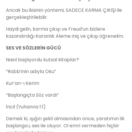
Ancak bu ikisinin yöntemi, SADECE KARMA ÇIKIŞI ile
gerçekleştirilebilir.
Haydi gelin, karma çıkışı ve Freud’un bizlere
kazandırdığı Karanlık Aleme iniş ve çıkışı öğrenelim.
SES VE SÖZLERİN GÜCÜ
Nasıl başlıyordu kutsal kitaplar?
“Rabb’inin adıyla Oku”
Kur’an-ı Kerim
“Başlangıçta Söz vardı”
İncil (Yuhanna 1:1)
Demek ki, ışığın şekil almasından önce, yaratımın ilk
başlangıcı, ses ile oluyor. Ol emri vermeden hiçbir