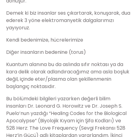
dönüşür.
Demek ki biz insanlar ses çıkartarak, konuşarak, dua
ederek 3 yöne elektromanyetik dalgalarımızı
yayıyoruz.
Kendi bedenimize, hücrelerimize
Diğer insanların bedenine (torus)
Kuantum alanına bu da aslında sıfır noktası ya da
kara delik olarak adlandıracağımız ama asla boşluk
değil, içinde eter/plasma olan şekillenmenin
başlangıç noktasıdır.
Bu bölümdeki bilgileri yazarken değerli bilim
insanları Dr. Leonard G. Horowitz ve Dr. Joseph S.
Puelo’nun yazdığı “Healing Codes for the Biological
Apocalypse” (Biyolojik Kıyam için Şifa Kodları) ve
528 Herz: The Love Frequency (Sevgi Frekansı 528
Herz’in Gücü) adlı kitaplardan yararlandım. İkinci