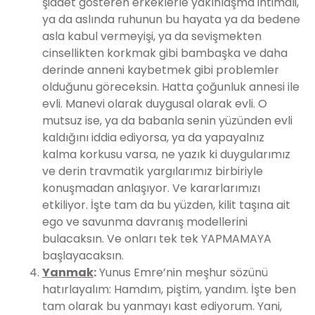
şiddet gösteren erkeklerle yakınlaşma ihtimali,
ya da aslında ruhunun bu hayata ya da bedene
asla kabul vermeyişi, ya da sevişmekten
cinsellikten korkmak gibi bambaşka ve daha
derinde anneni kaybetmek gibi problemler
olduğunu göreceksin. Hatta çoğunluk annesi ile
evli. Manevi olarak duygusal olarak evli. O
mutsuz ise, ya da babanla senin yüzünden evli
kaldığını iddia ediyorsa, ya da yapayalnız
kalma korkusu varsa, ne yazık ki duygularımız
ve derin travmatik yargılarımız birbiriyle
konuşmadan anlaşıyor. Ve kararlarımızı
etkiliyor. İşte tam da bu yüzden, kilit taşına ait
ego ve savunma davranış modellerini
bulacaksın. Ve onları tek tek YAPMAMAYA
başlayacaksın.
Yanmak
:
Yunus Emre’nin meşhur sözünü
hatırlayalım: Hamdım, piştim, yandım. İşte ben
tam olarak bu yanmayı kast ediyorum. Yani,