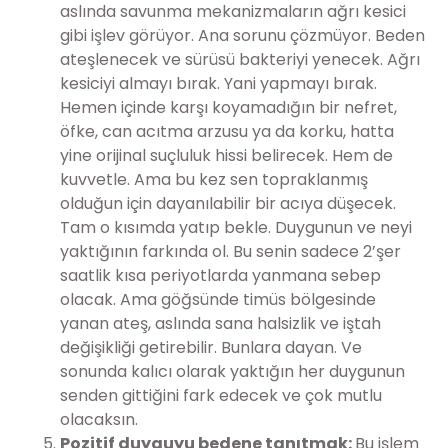
aslında savunma mekanizmaların ağrı kesici
gibi işlev görüyor. Ana sorunu çözmüyor. Beden
ateşlenecek ve sürüsü bakteriyi yenecek. Ağrı
kesiciyi almayı bırak. Yani yapmayı bırak.
Hemen içinde karşı koyamadığın bir nefret,
öfke, can acıtma arzusu ya da korku, hatta
yine orijinal suçluluk hissi belirecek. Hem de
kuvvetle. Ama bu kez sen topraklanmış
olduğun için dayanılabilir bir acıya düşecek.
Tam o kısımda yatıp bekle. Duygunun ve neyi
yaktığının farkında ol. Bu senin sadece 2’şer
saatlik kısa periyotlarda yanmana sebep
olacak. Ama göğsünde timüs bölgesinde
yanan ateş, aslında sana halsizlik ve iştah
değişikliği getirebilir. Bunlara dayan. Ve
sonunda kalıcı olarak yaktığın her duygunun
senden gittiğini fark edecek ve çok mutlu
olacaksın.
Pozitif duyguyu bedene tanıtmak:
Bu işlem