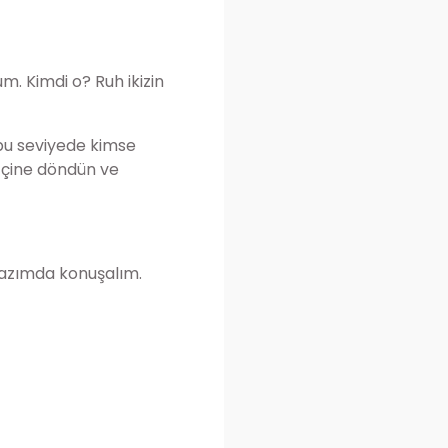
m. Kimdi o? Ruh ikizin
k bu seviyede kimse
 İçine döndün ve
 yazımda konuşalım.