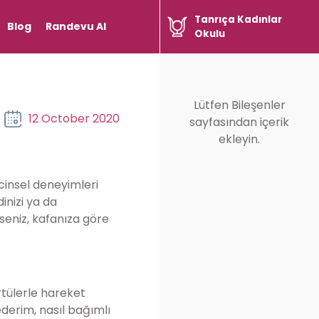
Tanrıça Kadınlar
Blog
Randevu Al
Okulu
Lütfen Bileşenler
12 October 2020
sayfasından içerik
ekleyin.
cinsel deneyimleri
inizi ya da
rseniz, kafanıza göre
rtülerle hareket
derim, nasıl bağımlı