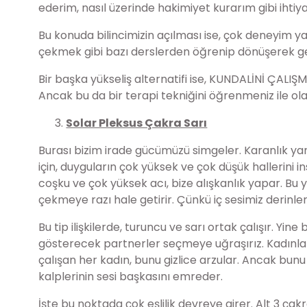
ederim, nasıl üzerinde hakimiyet kurarım gibi ihti
Bu konuda bilincimizin açılması ise, çok deneyim y
çekmek gibi bazı derslerden öğrenip dönüşerek 
Bir başka yükseliş alternatifi ise, KUNDALİNİ ÇALIŞMA
Ancak bu da bir terapi tekniğini öğrenmeniz ile olac
Solar Pleksus Çakra Sarı
Burası bizim irade gücümüzü simgeler. Karanlık yanı
için, duyguların çok yüksek ve çok düşük hallerini
coşku ve çok yüksek acı, bize alışkanlık yapar. Bu y
çekmeye razı hale getirir. Çünkü iç sesimiz derinlerd
Bu tip ilişkilerde, turuncu ve sarı ortak çalışır. Yi
gösterecek partnerler seçmeye uğraşırız. Kadınlar i
çalışan her kadın, bunu gizlice arzular. Ancak bun
kalplerinin sesi başkasını emreder.
İşte bu noktada çok eşlilik devreye girer. Alt 3 ça