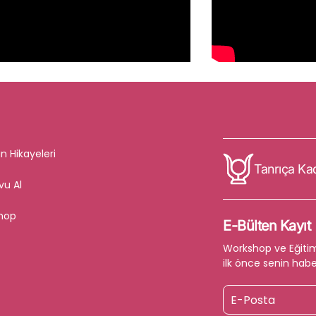
n Hikayeleri
Tanrıça Ka
vu Al
hop
E-Bülten Kayıt
Workshop ve Eğiti
ilk önce senin habe