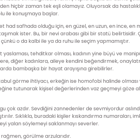
üzden hiçbir zaman tek eşli olamayız. Oluyorsak da hastalık
olu ile konuşmaya başlar.
bet had safhada olduğu için, en güzel, en uzun, en ince, 
şımak ister. Bu, bir nevi arabası gibi bir statü belirtisidi
çünkü o da kalbi ile ya da ruhu ile seçim yapmamıştır.
ırt yaslaması, tehditkar olması, kadının yine büyü ve man
lere, diğer kadınlara, aileye kendini beğendirmek, onaylat
şarda bambaşka bir hayat arayışına girebilirler.
abul görme ihtiyacı, erkeğin ise homofobi halinde olması 
eteğine tutunarak kişisel değerlerinden vaz geçmeyi göze al
ygu çok azdır. Sevdiğini zannedenler de sevmiyordur aslın
tırılır. Sıklıkla, buradaki kişiler kıskandırma numaraları, im
irmeyi yalan söylemeyi saklanmayı severler.
 rağmen, görülme arzularıdır.