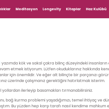
lıklar
Meditasyon
Longevity
Kitaplar
Haz Kulübü
1
yazımda kök ve sakal çakra bilinç düzeyindeki insanların 
evam etmek istiyorum. Lütfen okuduklarınız hakkında kend
anlar için önemlidir. Ve eğer alt bilinçte bir parçanızı görü
tınız üzerinde çalışmanız gerektiğini hatırlatmak isterim.
yollardan ilerleyip basamakları tırmanabilirsiniz.
ığını, bağ kurma problemi yaşadığımızı, temel ihtiyaç ve dü
ıştım. Bu yüzden hep karşı tarafı nasıl kendime mahkum e