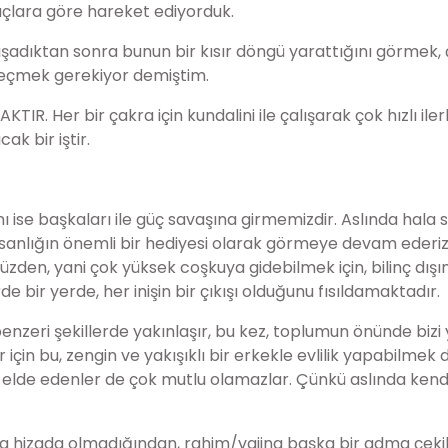
yaçlara göre hareket ediyorduk.
aşadıktan sonra bunun bir kısır döngü yarattığını görmek, 
geçmek gerekiyor demiştim.
KTIR. Her bir çakra için kundalini ile çalışarak çok hızlı ile
ak bir iştir.
 ise başkaları ile güç savaşına girmemizdir. Aslında hala 
 insanlığın önemli bir hediyesi olarak görmeye devam ederiz
üzden, yani çok yüksek coşkuya gidebilmek için, bilinç dışı
e bir yerde, her inişin bir çıkışı olduğunu fısıldamaktadır.
ne benzeri şekillerde yakınlaşır, bu kez, toplumun önünde biz
çin bu, zengin ve yakışıklı bir erkekle evlilik yapabilmek
u elde edenler de çok mutlu olamazlar. Çünkü aslında kendi
kra hizada olmadığından, rahim/vajina başka bir adma çekili