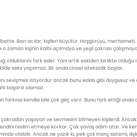
ette. Bazı acılar, kişileri büyütür. Hoşgörüyü, merhameti, an
e o zaman kişinin kalbi açılmaya ve yeşil çakrası çalışmaya
ığ olduklarını fark eder. Yani artık eskiden birlikte olduğu 
ilde seks yapamaz. Bir anda cinsel isteksizlik başlar.
canı sevişmek istiyordur ancak bunu eskisi gibi duygusuz ve d
i başarılı olamaz.
nun farkına kendisi bile çok geç varır. Bunu fark ettiği and
3 çakradan yaşayan ve sevmesini bilmeyen kişilerdi. Ancak
e kendini teslim etmeye korkar. Çok yavaş adım atar. Ve ken
de olabilir. Ancak ne yazık ki, pek çok inanç sistemi, ilişki