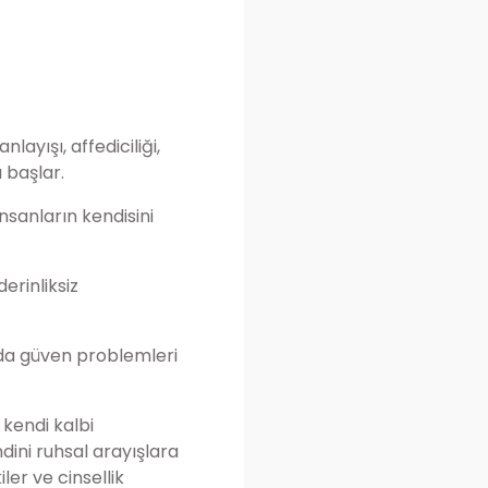
layışı, affediciliği,
 başlar.
insanların kendisini
erinliksiz
a da güven problemleri
 kendi kalbi
dini ruhsal arayışlara
ler ve cinsellik