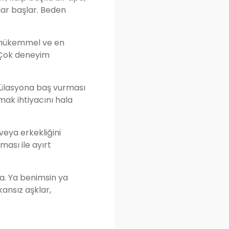
lar başlar. Beden
en mükemmel ve en
r. Çok deneyim
ipülasyona baş vurması
mak ihtiyacını hala
veya erkekliğini
ması ile ayırt
da. Ya benimsin ya
kansız aşklar,