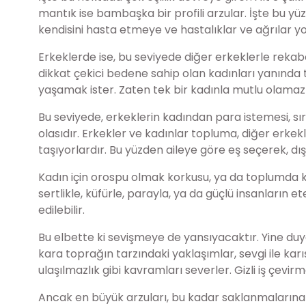
mantık ise bambaşka bir profili arzular. İşte bu y
kendisini hasta etmeye ve hastalıklar ve ağrılar y
Erkeklerde ise, bu seviyede diğer erkeklerle reka
dikkat çekici bedene sahip olan kadınları yanında ta
yaşamak ister. Zaten tek bir kadınla mutlu olamaz 
Bu seviyede, erkeklerin kadından para istemesi, s
olasıdır. Erkekler ve kadınlar topluma, diğer erkek
taşıyorlardır. Bu yüzden aileye göre eş seçerek, dı
Kadın için orospu olmak korkusu, ya da toplumda k
sertlikle, küfürle, parayla, ya da güçlü insanların 
edilebilir.
Bu elbette ki sevişmeye de yansıyacaktır. Yine du
kara toprağın tarzındaki yaklaşımlar, sevgi ile karış
ulaşılmazlık gibi kavramları severler. Gizli iş çev
Ancak en büyük arzuları, bu kadar saklanmalarına