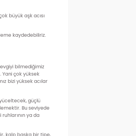
çok büyük aşk acısı
rleme kaydedebiliriz.
sevgiyi bilmediğimiz
. Yani çok yüksek
mız bizi yüksek acılar
i yüceltecek, güçlü
 demektir. Bu seviyede
 ruhlarının ya da
r, kalp başka bir tipe,