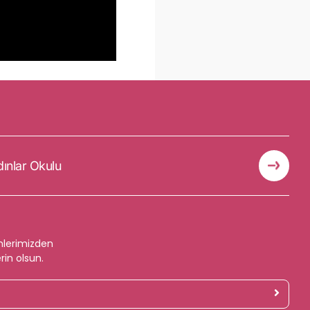
dınlar Okulu
mlerimizden
rin olsun.