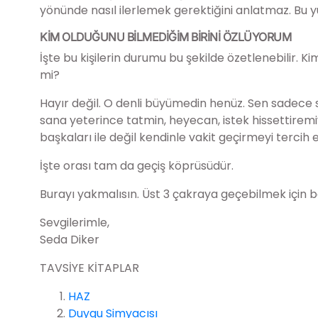
yönünde nasıl ilerlemek gerektiğini anlatmaz. Bu 
KİM OLDUĞUNU BİLMEDİĞİM BİRİNİ ÖZLÜYORUM
İşte bu kişilerin durumu bu şekilde özetlenebilir. 
mi?
Hayır değil. O denli büyümedin henüz. Sen sadece se
sana yeterince tatmin, heyecan, istek hissettiremi
başkaları ile değil kendinle vakit geçirmeyi tercih
İşte orası tam da geçiş köprüsüdür.
Burayı yakmalısın. Üst 3 çakraya geçebilmek için ba
Sevgilerimle,
Seda Diker
TAVSİYE KİTAPLAR
HAZ
Duygu Simyacısı