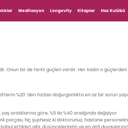
lıklar
Meditasyon
Longevity
Kitaplar
Haz Kulübü
dir. Onun bir de farklı güçleri vardır. Her kadın o güçlerd
 çiftlerin %20 ’den fazlası doğurganlıkta en az bir sorun yas
yaş aralıklarına göre, %5 ila %40 aralığında değişiyor.
i parçası, hiç şüphesiz ki doktorunuz, hastane personeli
abul ettikleri gibi, düşüncelerinizin ve en gizli duygularını