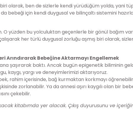
iri olarak, ben de sizlerle kendi yürüdüğüm yolda, yani t
bebeği için kendi duygusal ve bilinçaltı sistemini hazır
. O yüzden bu yolculuktan geçenlerle bir gönül bağım var
̧arak her türlü duygusal zorluğu aşmış biri olarak, sizle
eri Arındırarak Bebeğine Aktarmayı Engellemek
i bana şaşırarak baktı. Ancak bugün epigenetik biliminin gel
gu, kaygı, yargı ve deneyimlerimizi aktarıyoruz.
bebek, rahim içerisinde, bağ kurmaktan korkmayı öğrenebilir
̧kisinde zorlanabilir. Ya da annesi aşırı kaygılı olan bir beb
nı çekebilir.
acak kitabımda yer alacak. Çıkış duyurusunu ve içeriği