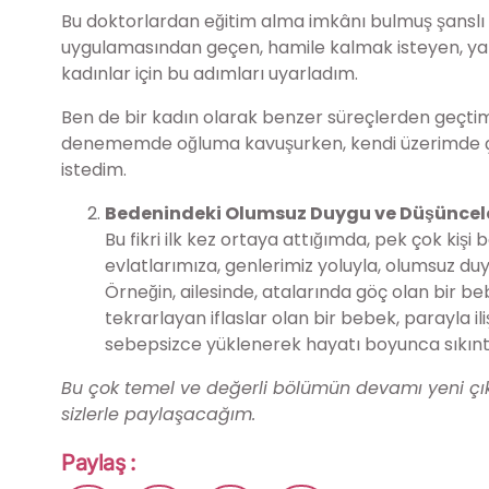
Bu doktorlardan eğitim alma imkânı bulmuş şanslı b
uygulamasından geçen, hamile kalmak isteyen, ya da 
kadınlar için bu adımları uyarladım.
Ben de bir kadın olarak benzer süreçlerden geçtim
denememde oğluma kavuşurken, kendi üzerimde çalıs
istedim.
Bedenindeki Olumsuz Duygu ve Düşüncel
Bu fikri ilk kez ortaya attığımda, pek çok kiş
evlatlarımıza, genlerimiz yoluyla, olumsuz duy
Örneğin, ailesinde, atalarında göç olan bir 
tekrarlayan iflaslar olan bir bebek, parayla ilis
sebepsizce yüklenerek hayatı boyunca sıkıntısı
Bu çok temel ve değerli bölümün devamı yeni çık
sizlerle paylaşacağım.
Paylaş :