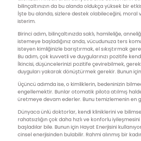
bilinçaltınızın da bu alanda oldukça yüksek bir etkis
İşte bu alanda, sizlere destek olabileceğini, moral ve
isterim.
Birinci adım, bilinçaltınızda saklı, hamileliğe, anneli
istemeye başladığınız anda, vücudunuza ters komu
isteyen kimliğinizle barıştırmak, el sıkıştırmak gere
Bu adım, çok kuvvetli ve duygularınızı pozitife kendil
İkincisi, düşüncelerinizi pozitife çevirebilmek, ger
duyguları yakarak dönüştürmek gerekir. Bunun için
Üçüncü adımda ise, o kimliklerin, bedeninizin bilm
engellemektir. Bunlar otomatik pilota atılmış hald
üretmeye devam ederler. Bunu temizlemenin en güzel
Dünyaca ünlü doktorlar, kendi kliniklerini ve bili
rahatsızlığın çok daha hızlı ve konforlu iyileşmes
başladılar bile. Bunun için Hayat Enerjisini kullanı
cinsel enerjisinden bulabilir. Rahmi alınmış bir kadın 