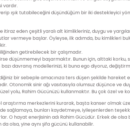
i vardır.
rip ışık tutabileceğini düşündüğüm bir iki destekleyici y
ğe itiraz eden çeşitli yaralı alt kimlikleriniz, duygu ve yargı
tlar vermeye başlar. Öyleyse, ilk adımda, bu kimlikleri b
kir.
iğinden getirebilecek bir çalışmadır.
ekirse düşünmemeyi başarmaktır. Bunun için, alttaki korku, su
 bazı davranış modellerinizi, ki buna ego diyoruz, değiştir
ediğiniz bir sebeple amacınıza ters düşen şekilde hareket 
edir. Otonomik sinir ağı vasıtasıyla olumsuz düşünce ve 
 yolu, Rahim Gücünüzü kullanmaktır. Bu çok özel ve kola
msel araştırma merkezlerini kurarak, başta kanser olmak üz
ini de sağlamaya, bunları kaydetmeye, iyileşenlerden teşek
yorlar. O hayat enerjisinin adı Rahim Gücüdür. Erkek de olsa
da olsa, yine aynı şifa gücünü kullanabilir.