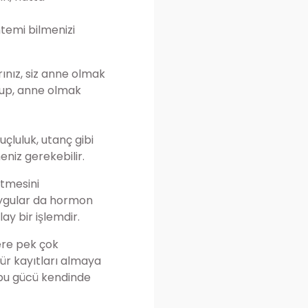
öntemi bilmenizi
larınız, siz anne olmak
ulup, anne olmak
çluluk, utanç gibi
meniz gerekebilir.
etmesini
duygular da hormon
y bir işlemdir.
ere pek çok
kür kayıtları almaya
 bu gücü kendinde