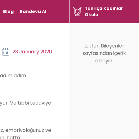
Tanrıça Kadınlar
Blog
Randevu Al
Okulu
Lütfen Bileşenler
23 January 2020
sayfasından içerik
ekleyin.
en adım adım
̧ıyor. Ve tıbbi tedaviye
niz, embriyoloğunuz ve
zın, hatta