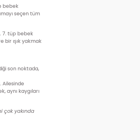
üp bebek
lamayı seçen tüm
. 7. tüp bebek
re bir ışık yakmak
diği son noktada,
. Ailesinde
ek, aynı kaygıları
ni çok yakında