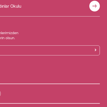
dınlar Okulu
mlerimizden
rin olsun.