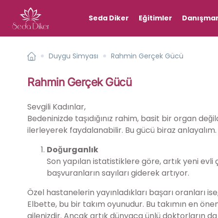
Seda Diker
Eğitimler
Danışman
Duygu Simyası
Rahmin Gerçek Gücü
Rahmin Gerçek Gücü
Sevgili Kadınlar,
Bedeninizde taşıdığınız rahim, basit bir organ değil
ilerleyerek faydalanabilir. Bu gücü biraz anlayalım.
Doğurganlık
Son yapılan istatistiklere göre, artık yeni evli
başvuranların sayıları giderek artıyor.
Özel hastanelerin yayınladıkları başarı oranları ise, 
Elbette, bu bir takım oyunudur. Bu takımın en öneml
ailenizdir. Ancak artık dünyaca ünlü doktorların da k