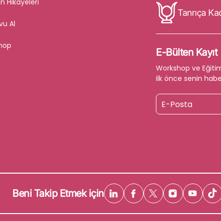
n Hikayeleri
Tanrıça Ka
vu Al
hop
E-Bülten Kayıt
Workshop ve Eğiti
ilk önce senin habe
Beni Takip Etmek için