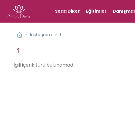
Seda Diker
Eğitimler
Danışman
Instagram
1
1
İlgili içerik türü bulunamadı.