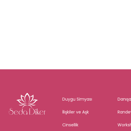
Duygu Simyası
Danışa
İlişkiler ve Aşk
Rande
Cinsellik
Works