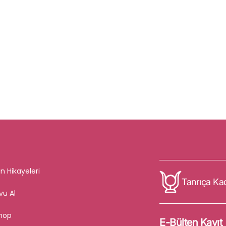
n Hikayeleri
Tanrıça Ka
vu Al
hop
E-Bülten Kayıt